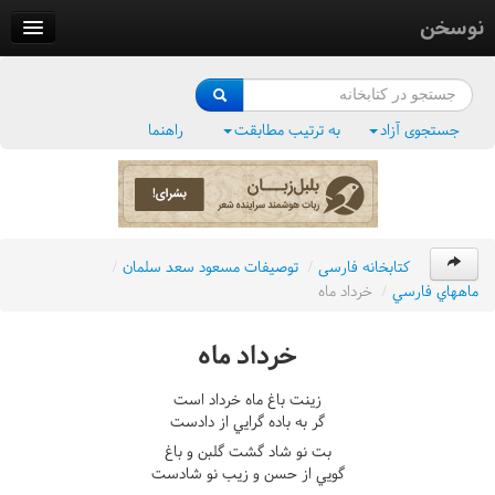
نوسخن
کتابخانه
فرهنگ واژگان
جستجوی آزاد
به ترتیب مطابقت
راهنما
وزن‌یاب
بلبل‌زبان
کتابخانه فارسی
/
توصيفات مسعود سعد سلمان
/
ماههاي فارسي
/
خرداد ماه
خرداد ماه
زينت باغ ماه خرداد است
گر به باده گرايي از دادست
بت نو شاد گشت گلبن و باغ
گويي از حسن و زيب نو شادست