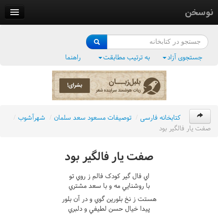
نوسخن
کتابخانه
فرهنگ واژگان
جستجوی آزاد
به ترتیب مطابقت
راهنما
وزن‌یاب
بلبل‌زبان
کتابخانه فارسی
/
توصيفات مسعود سعد سلمان
/
شهرآشوب
/
صفت يار فالگير بود
صفت يار فالگير بود
اي فال گير کودک فالم ز روي تو
با روشنايي مه و با سعد مشتري
هستت ز نخ بلورين گوي و در آن بلور
پيدا خيال حسن لطيفي و دلبري