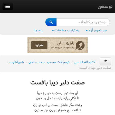
نوسخن
کتابخانه
فرهنگ واژگان
جستجوی آزاد
به ترتیب مطابقت
راهنما
وزن‌یاب
بلبل‌زبان
کتابخانه فارسی
/
توصيفات مسعود سعد سلمان
/
شهرآشوب
/
صفت دلبر ديبا بافست
صفت دلبر ديبا بافست
اي بت ديبا رخان به دو رخ ديبا
تا نکني پاره پاره صد دل پر خون
رشته مگر عاشق است بر لب تو زان
تافته داري هميش چون من محزون