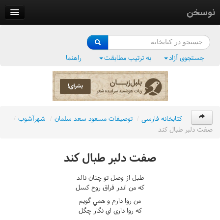
نوسخن
کتابخانه
فرهنگ واژگان
جستجوی آزاد
به ترتیب مطابقت
راهنما
وزن‌یاب
بلبل‌زبان
کتابخانه فارسی
/
توصيفات مسعود سعد سلمان
/
شهرآشوب
/
صفت دلبر طبال کند
صفت دلبر طبال کند
طبل از وصل تو چنان نالد
که من اندر فراق روح کسل
من روا دارم و همي گويم
که روا داري اي نگار چگل