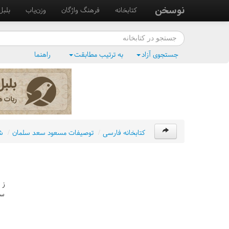
نوسخن
کتابخانه
فرهنگ واژگان
وزن‌یاب
بلبل
جستجوی آزاد
به ترتیب مطابقت
راهنما
کتابخانه فارسی
/
توصيفات مسعود سعد سلمان
/
ش
ز 
سب