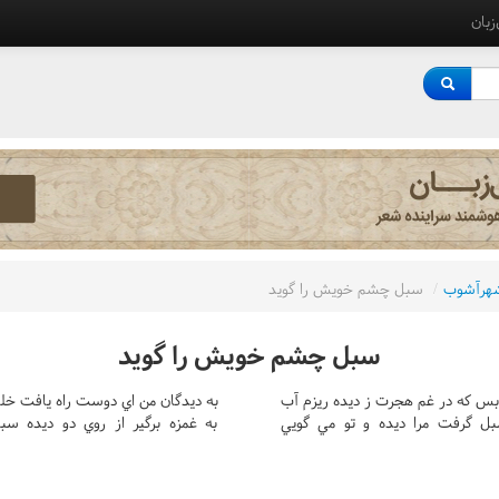
‌زبان
هرآشوب
/
سبل چشم خويش را گويد
سبل چشم خويش را گويد
بس که در غم هجرت ز ديده ريزم آب
به ديدگان من اي دوست راه يافت خل
ل گرفت مرا ديده و تو مي گويي
به غمزه برگير از روي دو ديده سب