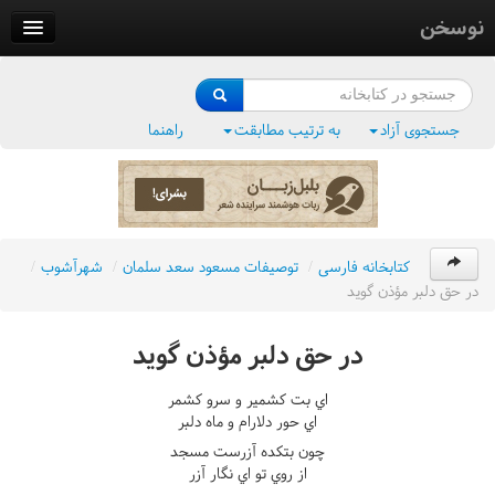
نوسخن
کتابخانه
فرهنگ واژگان
جستجوی آزاد
به ترتیب مطابقت
راهنما
وزن‌یاب
بلبل‌زبان
کتابخانه فارسی
/
توصيفات مسعود سعد سلمان
/
شهرآشوب
/
در حق دلبر مؤذن گويد
در حق دلبر مؤذن گويد
اي بت کشمير و سرو کشمر
اي حور دلارام و ماه دلبر
چون بتکده آزرست مسجد
از روي تو اي نگار آزر