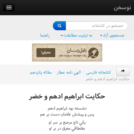
نوسخن
کتابخانه
فرهنگ واژگان
جستجوی آزاد
به ترتیب مطابقت
راهنما
وزن‌یاب
بلبل‌زبان
کتابخانه فارسی
/
الهي نامه عطار
/
مقاله پانزدهم
/
حکايت ابراهيم ادهم و خضر
حکايت ابراهيم ادهم و خضر
نشسته بود ابراهيم ادهم
پس و پيشش غلامان دست بر هم
يکي تاج مرصع بر سر او
بغلطاقي معرق در بر او