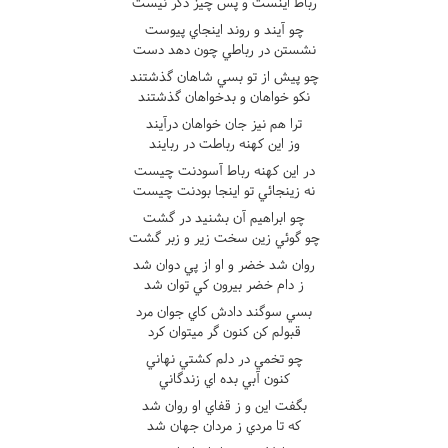
رباط اينست و پس چيز دگر نيست
چو آيند و روند اينجاي پيوست
نشستن در رباطي چون دهد دست
چو پيش از تو بسي شاهان گذشتند
نکو خواهان و بدخواهان گذشتند
ترا هم نيز جان خواهان درآيند
وز اين کهنه رباطت در ربايند
در اين کهنه رباط آسودنت چيست
نه زينجائي تو اينجا بودنت چيست
چو ابراهيم آن بشنيد در گشت
چو گوئي زين سخت زير و زبر گشت
روان شد خضر و او از پي دوان شد
ز دام خضر بيرون کي توان شد
بسي سوگند دادش کاي جوان مرد
قبولم کن کنون گر ميتوان کرد
چو تخمي در دلم کشتي نهاني
کنون آبي بده اي زندگاني
بگفت اين و ز قفاي او روان شد
که تا مردي ز مردان جهان شد