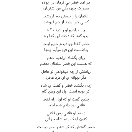
در آمد خضر بي فرمان در ايوان
بصورت چون يکي مرد شتربان
غلامان را ز بيمش دم فروشد
کسي کورا بديد از هم فروشد
چو ابراهيم او را ديد ناگاه
بدو گفتا که دادت اين گدا راه
خضر گفتا چو ديدم جايم اينجا
رباطست اين فرو ميآيم اينجا
زبان بگشاد ابراهيم ادهم
که هست اين قصر سلطان معظم
رباطش از چه ميخواهي تو غافل
مگر ديوانه اي اي مرد عاقل
زبان بگشاد خضر و گفت اي شاه
کرا بوده است اول اين وطن گاه
چنين گفت او که اول راه اينجا
فلاني بود دانم شاه اينجا
ز بعد او فلاني پس فلاني
کنون اينک منم شاه جهاني
خضر گفتش که گر شه را خبر نيست