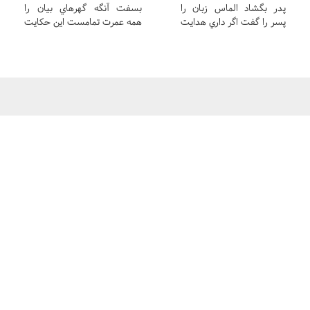
پدر بگشاد الماس زبان را
بسفت آنگه گهرهاي بيان را
پسر را گفت اگر داري هدايت
همه عمرت تمامست اين حکايت