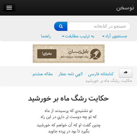
نوسخن
کتابخانه
فرهنگ واژگان
جستجوی آزاد
به ترتیب مطابقت
راهنما
وزن‌یاب
بلبل‌زبان
کتابخانه فارسی
/
الهي نامه عطار
/
مقاله هشتم
/
حکايت رشگ ماه بر خورشيد
حکايت رشگ ماه بر خورشيد
تو نشنيدي که پرسيدند از ماه
که تو چه دوست تر داري در اين راه
چنين گفت او که آن خواهم که خورشيد
بگيرد تا بود در پرده جاويد