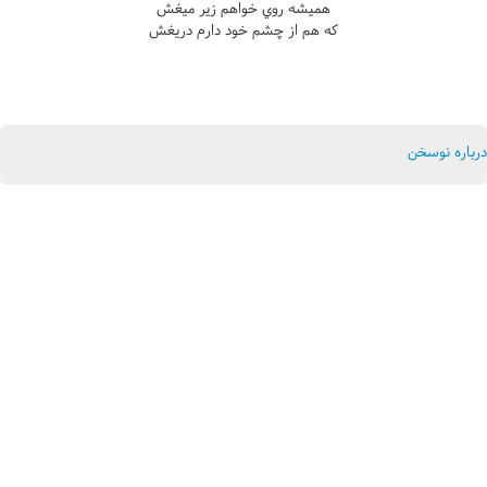
هميشه روي خواهم زير ميغش
که هم از چشم خود دارم دريغش
درباره نوسخن