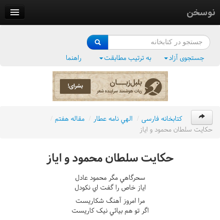
نوسخن
کتابخانه
فرهنگ واژگان
جستجوی آزاد
به ترتیب مطابقت
راهنما
وزن‌یاب
بلبل‌زبان
کتابخانه فارسی
/
الهي نامه عطار
/
مقاله هفتم
/
حکايت سلطان محمود و اياز
حکايت سلطان محمود و اياز
سحرگاهي مگر محمود عادل
اياز خاص را گفت اي نکودل
مرا امروز آهنگ شکاريست
اگر تو هم بيائي نيک کاريست