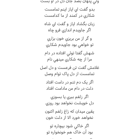
ولي پنهان بصد جان دل در او بست
بدو گفت اي اياز اينم تمامست
شکاري در کمند از ما کدامست
زبان بگشاد اياز و گفت اي شاه
اگر جاويدم اندازي فرو چاه
و گر از من بريزي خون بزاري
تو خواهي بود جاويدم شکاري
شهش گفتا توئي افتاده در دام
مرا از چه شکاري مينهي نام
غلامش گفت تن فرعست و دل اصل
تمامست از دل پاک توام وصل
اگر يک دم تنم در دامت افتاد
دلت در دام من مادامت افتاد
اگر زلفم ببري يا بسوزي
دل خويشت نخواهد بود روزي
يقين ميدان که زاغ زلفم اکنون
نخواهد خورد الا از دلت خون
اگر خاکي شود بيچاره تو
بود آن خاک هم خونخواره تو