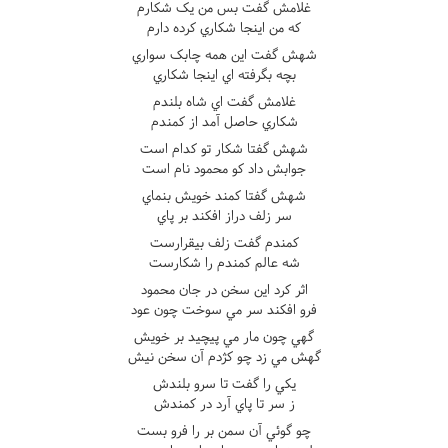
غلامش گفت بس من يک شکارم
که من اينجا شکاري کرده دارم
شهش گفت اين همه چابک سواري
بچه بگرفته اي اينجا شکاري
غلامش گفت اي شاه بلندم
شکاري حاصل آمد از کمندم
شهش گفتا شکار تو کدام است
جوابش داد کو محمود نام است
شهش گفتا کمند خويش بنماي
سر زلف دراز افکند بر پاي
کمندم گفت زلف بيقرارست
شه عالم کمندم را شکارست
اثر کرد اين سخن در جان محمود
فرو افکند سر مي سوخت چون عود
گهي چون مار مي پيچيد بر خويش
گهش مي زد چو کژدم آن سخن نيش
يکي را گفت تا سرو بلندش
ز سر تا پاي آرد در کمندش
چو گوئي آن سمن بر را فرو بست