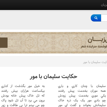
‌زبان
يت سليمان با مور
حکايت سليمان با مور
سليمان با چنان کاري و باري
به خيل مور بگذشت از کناري
همه موران بخدمت پيش رفتند
بيکساعت هزاران بيش رفتند
يکي موري بخدمت پيش زودش
که تل خاک پيش خانه بودش
چو بادي مور يک يک ذره خاک
برون مي برد تا آن تل شود پاک
سليمانش بخواند و گفت اي مور
چو مي بينم ترا بي طاقت و زور