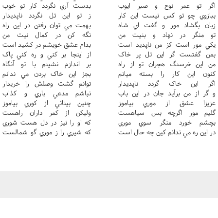
اگر تو عمر نوح و صبر ايوب
بدست آري نگردد کار تو خوب
ببازوي چو تو کس نيست اين کار
ز تو اين تل نگردد ناپديدار
زبان بگشاد مور و گفت اي شاه
بهمت مي توان رفتن در اين راه
تو منگر در نهاد و بنيت من
نگه کن در کمال نيت من
يکي مور است کز من ناپديد است
بدام عشق خويشم در کشيد است
بمن گفتست گر اين تل پر خاک
از اينجا بر کني و ره کني پاک
من اين خرسنگ هجران تو از راه
بر اندازم نشينم با تو آنگاه
کنون اين کار را بسته ميانم
بجز اين خاک بردن مي ندانم
اگر اين خاک گردد ناپديدار
توانم گشت وصلش را خريدار
و گر از من برآيد جان در اين باب
نباشم مدعي باري و کذاب
عزيزا عشق از موري بياموز
چنين بينائي از کوري بياموز
گليم مور اگرچه بس سياهست
وليکن از کمر داران راهست
بچشم خورد منگر سوي موري
که او را نيز در دل هست شوري
در اين ره مي ندانم کين چه حال است
که شيري را ز موري گو شمالست