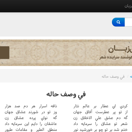
‌زبان
/
في وصف حاله
في وصف حاله
کردي اي عطار بر عالم نثار
نافه اسرار هر دم صد هزار
از تو پر عطرست آفاق جهان
وز تو در شورند عشاق جهان
گه دم عشق علي الاخلاق زن
گه نواي پرده عشاق زن
شعر تو عشاق را سرمايه داد
عاشقان را دايم اين سرمايه داد
ختم شد بر تو چو بر خورشيد نور
منطق الطير و مقامات طيور