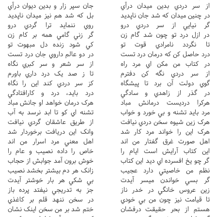
از سر دردي بدين ميدان درآي
جان سپر زار و بدين ديوان درآي
در چنين ميدان که شد جان ناپديد
بل که شد هم نيز ميدان ناپديد
گر نيايي از سر دردي درو
روي ننمايد ترا گردي درو
در ازل درد تو چون شد گام زن
گر زني گامي همه بر کام زن
تا نگردد نامرادي قوت تو
کي شود زنده دل مبهوت تو
درد حاصل کن که درمان درد تست
در دو عالم داروي جان درد تست
در کتاب من مکن اي مرد راه
از سر شعر و سر کبري نگاه
از سر دردي نگه کن دفترم
تا ز صد يک درد داري باورم
گوي دولت آن برد تا پيشگاه
کز سر دردي کند اين را نگاه
در گذر از زاهدي و سادگي
درد بايد، درد و کارافتادگي
هرکرا درديست درمانش مباد
هرک درمان خواهد او جانش مباد
مرد بايد تشنه و بي خورد و خواب
تشنه اي کو تا ابد نرسد به آب
هرک زين شيوه سخن دردي نيافت
از طريق عاشقان گردي نيافت
هرک اين را خواند مرد کار شد
وانک اين دريافت برخوردار شد
اهل صورت غرق گفتار من اند
اهل معني مرد اسرار من اند
اين کتاب آرايش است ايام را
خاص را داده نصيب و عام را
گر چو يخ افسرده اي ديد اين کتاب
خوش برون آمد جوابش از حجاب
نظم من خاصيتي دارد عجيب
زانک هر دم بيشتر بخشد نصيب
گر بسي خواندن ميسر آيدت
بي شکي هر بار خوشتر آيدت
زين عروس خانگي در خدر ناز
جز به تدريجي نيفتد پرده باز
تا قيامت نيز چون من بي خودي
در سخن ننهد قلم بر کاغذي
هستم از بحر حقيقت درفشان
ختم شد بر من سخن اينک نشان