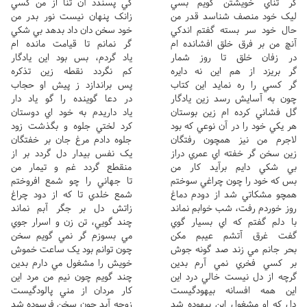
گر ثناي خويشتن گويم بسي
کي پسندد آن ثنا از من کسي
ليک خود منصف شناسد قدر من
زانک پنهان نيست نور بدر من
حال خود سر بسته گفتم اندکي
خود سخن دان داد بدهد بي شکي
آنچ من بر فرق خلق افشانده ام
گر نمانم تا قيامت مانده ام
در زفان خلق تا روز شمار
ياد گردم، بس بود اين يادگار
گر بريزد از هم اين نه دايره
کم نگردد نقطه زين تذکره
گر کسي را ره نمايد اين کتاب
پس براندازد ز پيش او حجاب
چون به آسايش رسد زين يادگار
در دعا گوينده را گو ياد دار
گل فشاني کرده ام زين بوستان
ياد داريدم به خود اي دوستان
هر يکي خود را در آن نوعي که بود
کرد لختي جلوه و بگذشت زود
لاجرم من نيز همچون رفتگان
جلوه دادم مرغ جان بر خفتگان
زين سخن گر خفته اي عمري دراز
يک نفس بيدار دل گردد بر از
بي شکي دايم برآيد کار من
منقطع گردد غم و تيمار من
بس که خود را چون چراغي سوختم
تا جهاني را چو شمع افروختم
همچو مشکاتي شد از دودم دماغ
شمع خلدي تا که از دود چراغ
روز خوردم رفت، شب خوابم نماند
زاتش دل بر جگر آبم نماند
با دلم گفتم که اي بسيار گوي
چند گويي، تن زن و اسرار جوي
گفت غرق آتشم عيبم مکن
مي بسوزم گر نمي گويم سخن
بحر جانم مي زند صد گونه جوش
چون توانم بود يک ساعت خموش
بر کسي فخري نمي آرم بدين
خويش را مشغول مي دارم بدين
گرچه از دل نيست خالي درد اين
چند گويم چون نيم من مرد اين
اين همه افسانه بيهودگيست
کار مردان از مني پالودگيست
دل که او مشغول اين بيهوده شد
زوچه آيد چون سخن فرسوده شد